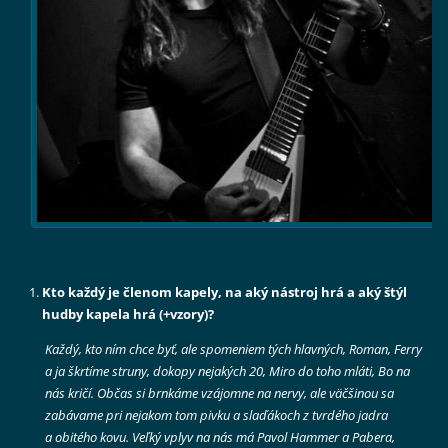
Kto každý je členom kapely, na aký nástroj hrá a aký štýl
hudby kapela hrá (+vzory)?
Každý, kto ním chce byť, ale spomeniem tých hlavných, Roman, Ferry
a ja škrtíme struny, dokopy nejakých 20, Miro do toho mláti, Bo na
nás kričí. Občas si brnkáme vzájomne na nervy, ale väčšinou sa
zabávame pri nejakom tom pivku a slaďákoch z tvrdého jadra
a obitého kovu. Veľký vplyv na nás má Pavol Hammer a Pabera,