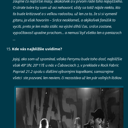
zaujme čo najširšie masy, akokoľvek a v prvom rade toho najvyššieho.
O strate tváre by som už asi nehovoril, vždy sa totiž nájde niekto, kto
ťa bude kritizovať a s veľkou radosťou, už len za to, že si si vymenil
gitaru, ja však hovorím – Srdce neoklameš, a akýkoľvek fanúšik to
vycíti, preto je len málo stálic na výslní dlhší čas, srdce zostane,
vypočítavosť upadne prachom... a nemusí byť všetko len o peniazoch
...
Kde vás najbližšie uvidíme?
Jojoj, ako som už spomínal, vďaka Ferrymu bude toho dosť, najbližšie
však 49°3´N; 20°17´E u nás v Čabovciach
:), v preklade v Rock Fabric
Poprad 21.2 spolu s ďalšími výbornými kapelkami, samozrejme
všetci ste pozvaní, len neviem, či nezostáva už len pár voľných lístkov.