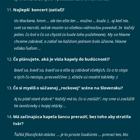
Najlepší koncert (zatiaľ)?
Vo Wackene, hmm ... ale ten ešte len ... možno ... bude
:) , aj keď nie,
svet sa nezrúti, avšak musím so všetkou vážnosťou povedať, že každý
jeden, čo bol a čo sa chystá (a bude toho požehnane). My sa hlavne
chceme zabávať, a zatiaľ na každom jednom bolo úžasne, hlavne
vďaka ľuďom ...
Čo plánujete, aká je vízia kapely do budúcnosti?
Baviť sa, baviť sa, baviť sa a ešte aj zabávať všetkých, čo o to stoja
a tých čo nestoja, presvedčíme
:), ešteže sú modré tabletky :)
Čo si myslíš o súčasnej „rockovej“ scéne na Slovensku?
Aj tu platí staré dobré:“ Každý má to, čo si zaslúži“, my sme si zaslúžili
tie úvodzovky z tvojej otázky ...
Má začinajúca kapela šancu preraziť, bez toho aby stratila
tvár?
Ťažká filozofická otázka ... je to proste šoubiznis ... prerazí ten, kto