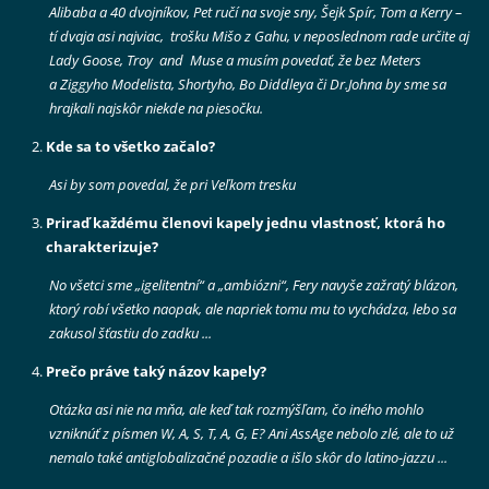
Alibaba a 40 dvojníkov, Pet ručí na svoje sny, Šejk Spír, Tom a Kerry –
tí dvaja asi najviac, trošku Mišo z Gahu, v neposlednom rade určite aj
Lady Goose, Troy and Muse a musím povedať, že bez Meters
a Ziggyho Modelista, Shortyho, Bo Diddleya či Dr.Johna by sme sa
hrajkali najskôr niekde na piesočku.
Kde sa to všetko začalo?
Asi by som povedal, že pri Veľkom tresku
Priraď každému členovi kapely jednu vlastnosť, ktorá ho
charakterizuje?
No všetci sme „igelitentní“ a „ambiózni“, Fery navyše zažratý blázon,
ktorý robí všetko naopak, ale napriek tomu mu to vychádza, lebo sa
zakusol šťastiu do zadku ...
Prečo práve taký názov kapely?
Otázka asi nie na mňa, ale keď tak rozmýšľam, čo iného mohlo
vzniknúť z písmen W, A, S, T, A, G, E? Ani AssAge nebolo zlé, ale to už
nemalo také antiglobalizačné pozadie a išlo skôr do latino-jazzu ...