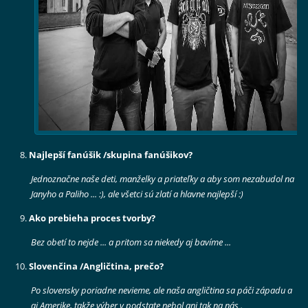
Najlepší fanúšik /skupina fanúšikov?
Jednoznačne naše deti, manželky a priateľky a aby som nezabudol na
Janyho a Paliho ...
:), ale všetci sú zlatí a hlavne najlepší :)
Ako prebieha proces tvorby?
Bez obetí to nejde ... a pritom sa niekedy aj bavíme ...
Slovenčina /Angličtina, prečo?
Po slovensky poriadne nevieme, ale naša angličtina sa páči západu a
aj Amerike, takže výber v podstate nebol ani tak na nás .