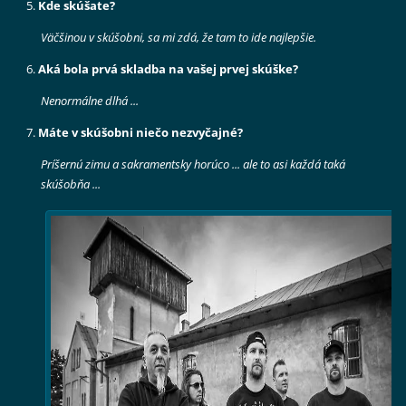
Kde skúšate?
Väčšinou v skúšobni, sa mi zdá, že tam to ide najlepšie.
Aká bola prvá skladba na vašej prvej skúške?
Nenormálne dlhá ...
Máte v skúšobni niečo nezvyčajné?
Príšernú zimu a sakramentsky horúco ... ale to asi každá taká
skúšobňa ...