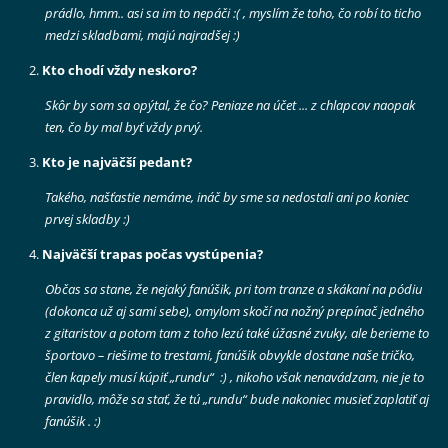
prádlo, hmm.. asi sa im to nepáči
:( , myslím že toho, čo robí to ticho
medzi skladbami, majú najradšej :)
Kto chodí vždy neskoro?
Skôr by som sa opýtal, že čo? Peniaze na účet ... z chlapcov naopak
ten, čo by mal byť vždy prvý.
Kto je najväčší pedant?
Takého, našťastie nemáme, ináč by sme sa nedostali ani po koniec
prvej skladby :)
Najväčší trapas počas vystúpenia?
Občas sa stane, že nejaký fanúšik, pri tom tranze a skákaní na pódiu
(dokonca už aj sami sebe), omylom skočí na nožný prepínač jedného
z gitaristov a potom tam z toho lezú také úžasné zvuky, ale berieme to
športovo – riešime to trestami, fanúšik obvykle dostane naše tričko,
člen kapely musí kúpiť „rundu“
:) , nikoho však nenavádzam, nie je to
pravidlo, môže sa stať, že tú „rundu“ bude nakoniec musieť zaplatiť aj
fanúšik . :)