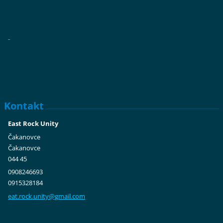
Kontakt
East Rock Unity
Čakanovce
Čakanovce
044 45
0908246693
0915328184
eat.rock
.unity@g
mail.com