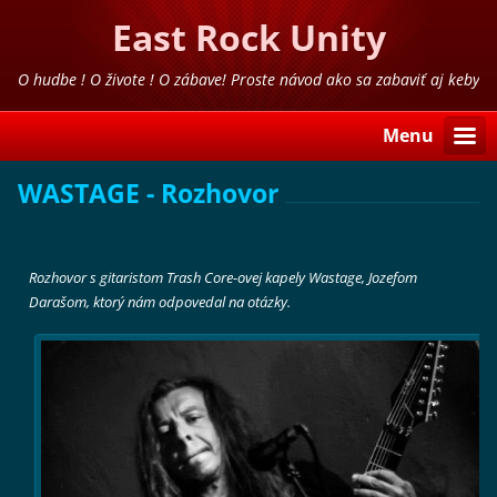
East Rock Unity
O hudbe ! O živote ! O zábave! Proste návod ako sa zabaviť aj keby
pes psa ...
Menu
WASTAGE - Rozhovor
Rozhovor s gitaristom Trash Core-ovej kapely Wastage, Jozefom
Darašom, ktorý nám odpovedal na otázky.